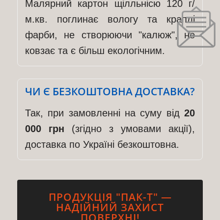
Малярний картон щілльнісю 120 г/
м.кв. поглинає вологу та краплі
фарби, не створюючи "калюж", не
ковзає та є більш екологічним.
ЧИ Є БЕЗКОШТОВНА ДОСТАВКА?
Так, при замовленні на суму від
20
000 грн
(згідно з умовами акції),
доставка по Україні безкоштовна.
ПРОДУКЦІЯ "ПАК-Т" —
НАДІЙНИЙ ЗАХИСТ
ПОВЕРХНІ!