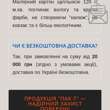
Малярний картон щілльнісю 120 г/
м.кв. поглинає вологу та краплі
фарби, не створюючи "калюж", не
ковзає та є більш екологічним.
ЧИ Є БЕЗКОШТОВНА ДОСТАВКА?
Так, при замовленні на суму від
20
000 грн
(згідно з умовами акції),
доставка по Україні безкоштовна.
ПРОДУКЦІЯ "ПАК-Т" —
НАДІЙНИЙ ЗАХИСТ
ПОВЕРХНІ!