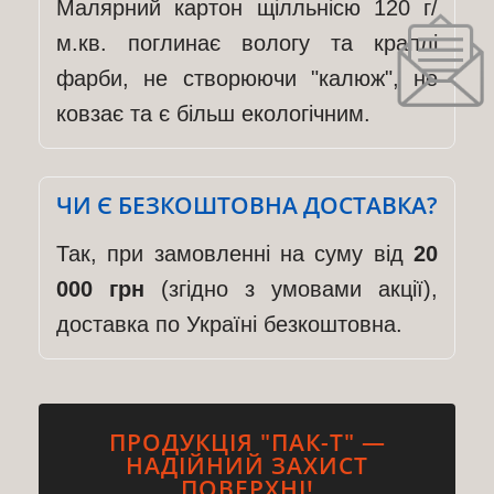
Малярний картон щілльнісю 120 г/
м.кв. поглинає вологу та краплі
фарби, не створюючи "калюж", не
ковзає та є більш екологічним.
ЧИ Є БЕЗКОШТОВНА ДОСТАВКА?
Так, при замовленні на суму від
20
000 грн
(згідно з умовами акції),
доставка по Україні безкоштовна.
ПРОДУКЦІЯ "ПАК-Т" —
НАДІЙНИЙ ЗАХИСТ
ПОВЕРХНІ!