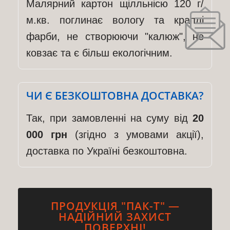
Малярний картон щілльнісю 120 г/
м.кв. поглинає вологу та краплі
фарби, не створюючи "калюж", не
ковзає та є більш екологічним.
ЧИ Є БЕЗКОШТОВНА ДОСТАВКА?
Так, при замовленні на суму від
20
000 грн
(згідно з умовами акції),
доставка по Україні безкоштовна.
ПРОДУКЦІЯ "ПАК-Т" —
НАДІЙНИЙ ЗАХИСТ
ПОВЕРХНІ!