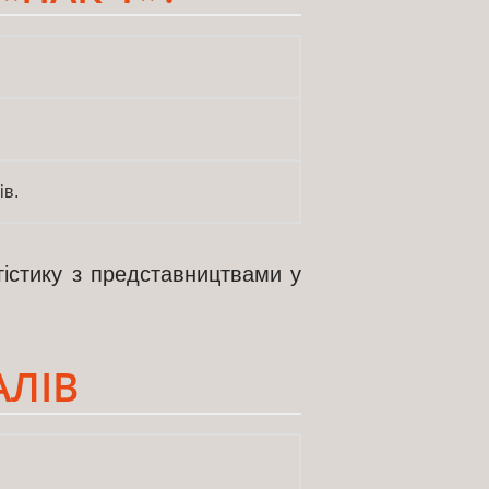
ів.
гістику з представництвами у
АЛІВ