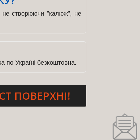
КУ?
, не створюючи "калюж", не
ка по Україні безкоштовна.
СТ ПОВЕРХНІ!