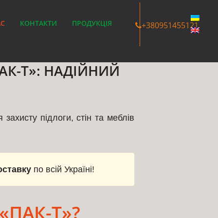
АС
КОНТАКТИ
ПРОДУКЦІЯ
+380951455121
АК-Т»: НАДІЙНИЙ
захисту підлоги, стін та меблів
оставку
по всій Україні!
«ПАК-Т»?