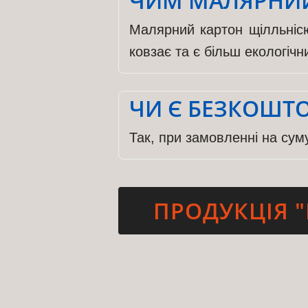
ЧИМ МАЛЯРНИЙ
Малярний картон щілльнісю
ковзає та є більш екологічн
ЧИ Є БЕЗКОШТ
Так, при замовленні на сум
ПРОДУКЦІЯ "