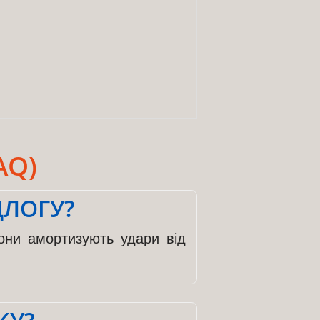
AQ)
ДЛОГУ?
они амортизують удари від