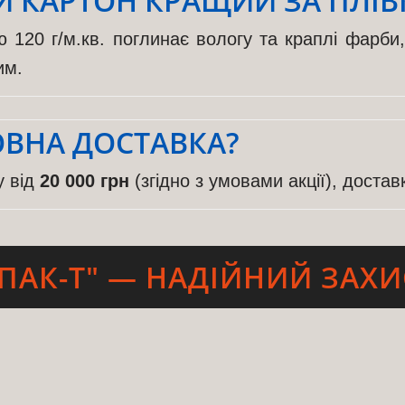
 КАРТОН КРАЩИЙ ЗА ПЛІВ
 120 г/м.кв. поглинає вологу та краплі фарби
им.
ОВНА ДОСТАВКА?
у від
20 000 грн
(згідно з умовами акції), достав
ПАК-Т" — НАДІЙНИЙ ЗАХИ