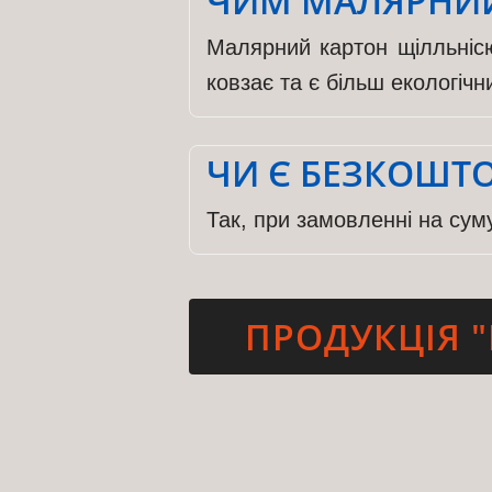
ЧИМ МАЛЯРНИЙ
Малярний картон щілльнісю
ковзає та є більш екологічн
ЧИ Є БЕЗКОШТ
Так, при замовленні на сум
ПРОДУКЦІЯ "