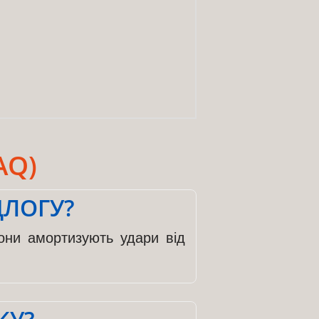
AQ)
ДЛОГУ?
они амортизують удари від