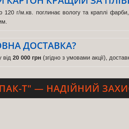
 КАРТОН КРАЩИЙ ЗА ПЛІВ
 120 г/м.кв. поглинає вологу та краплі фарби
им.
ОВНА ДОСТАВКА?
у від
20 000 грн
(згідно з умовами акції), достав
ПАК-Т" — НАДІЙНИЙ ЗАХИ