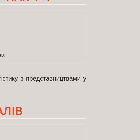
ів.
гістику з представництвами у
АЛІВ