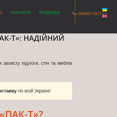
АС
КОНТАКТИ
ПРОДУКЦІЯ
+380951455121
АК-Т»: НАДІЙНИЙ
захисту підлоги, стін та меблів
оставку
по всій Україні!
«ПАК-Т»?