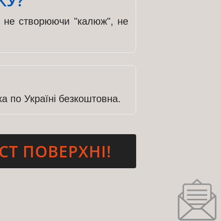
КУ?
, не створюючи "калюж", не
ка по Україні безкоштовна.
СТ ПОВЕРХНІ!