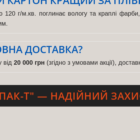
 КАРТОН КРАЩИЙ ЗА ПЛІВ
 120 г/м.кв. поглинає вологу та краплі фарби
им.
ОВНА ДОСТАВКА?
у від
20 000 грн
(згідно з умовами акції), достав
ПАК-Т" — НАДІЙНИЙ ЗАХИ