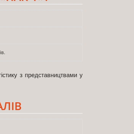
ів.
гістику з представництвами у
АЛІВ