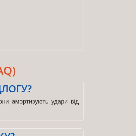
AQ)
ДЛОГУ?
они амортизують удари від