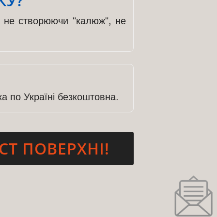
КУ?
, не створюючи "калюж", не
ка по Україні безкоштовна.
СТ ПОВЕРХНІ!