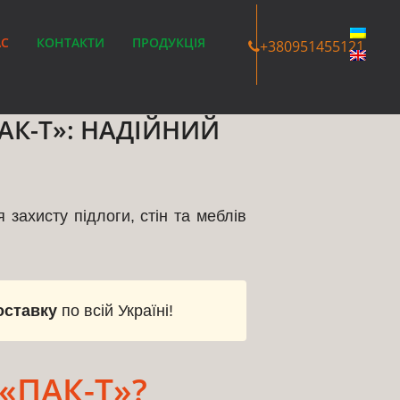
АС
КОНТАКТИ
ПРОДУКЦІЯ
+380951455121
АК-Т»: НАДІЙНИЙ
захисту підлоги, стін та меблів
оставку
по всій Україні!
«ПАК-Т»?