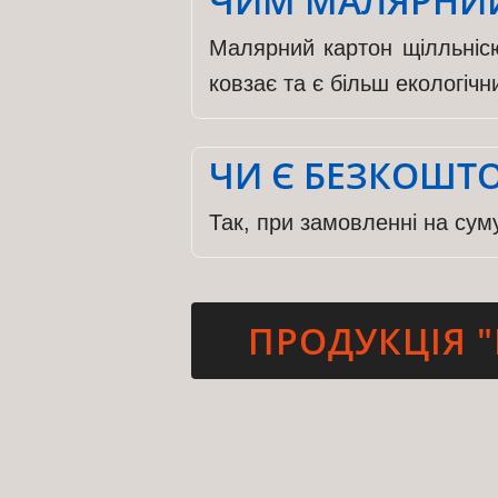
ЧИМ МАЛЯРНИЙ
Малярний картон щілльнісю
ковзає та є більш екологічн
ЧИ Є БЕЗКОШТ
Так, при замовленні на сум
ПРОДУКЦІЯ "